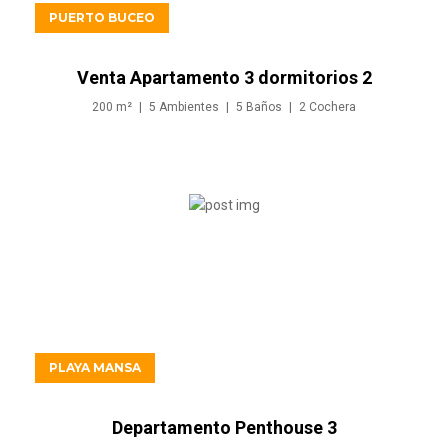
PUERTO BUCEO
Venta Apartamento 3 dormitorios 2
cocheras - Puerto Buceo
200
m²
5
Ambientes
5
Baños
2
Cochera
USD1.100.000
PLAYA MANSA
Departamento Penthouse 3
dormitorios en venta Punta del Este