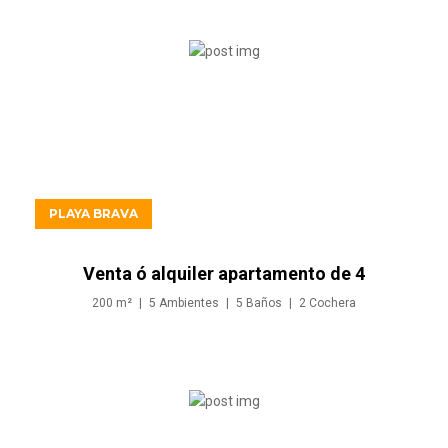
USD1.072.000
PLAYA BRAVA
Venta ó alquiler apartamento de 4
dormitorios - Playa Brava
200
m²
5
Ambientes
5
Baños
2
Cochera