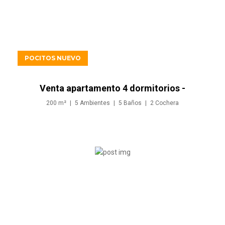
USD1.090.000
POCITOS NUEVO
Venta apartamento 4 dormitorios -
Rambla Pocitos
200
m²
5
Ambientes
5
Baños
2
Cochera
USD1.095.000